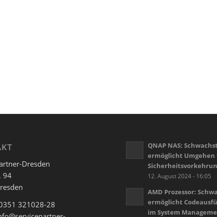
QNAP NAS: Schwachst
AKT
ermöglicht Umgehen
artner-Dresden
Sicherheitsvorkehru
. 94
12. August 2024 - 16:05
resden
AMD Prozessor: Schwa
ermöglicht Codeausf
: 0351 321028-28
im System Manageme
info@servicepartner-