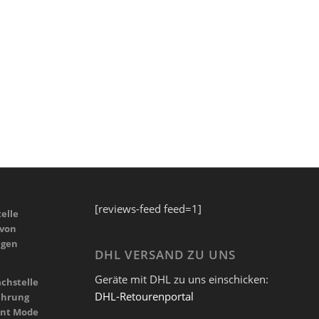
[reviews-feed feed=1]
elle
 von
ngen
DHL VERSAND ZU UNS
Geräte mit DHL zu uns einschicken:
chstelle
DHL-Retourenportal
ührung
nt Mode