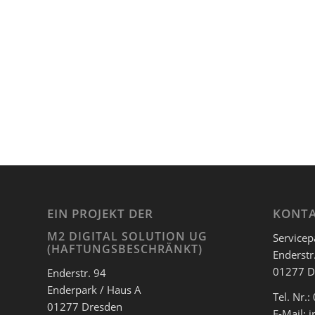
EIN PROJEKT DER
KONT
M2 DIGITAL SOLUTION UG
Servicep
(HAFTUNGSBESCHRÄNKT)
Enderstr
01277 D
Enderstr. 94
Enderpark / Haus A
Tel. Nr.
01277 Dresden
E-Mail: 