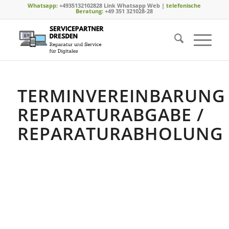
Whatsapp:
+4935132102828 Link Whatsapp Web
|
telefonische
Beratung:
+49 351 321028-28
TERMINVEREINBARUNG
REPARATURABGABE /
REPARATURABHOLUNG